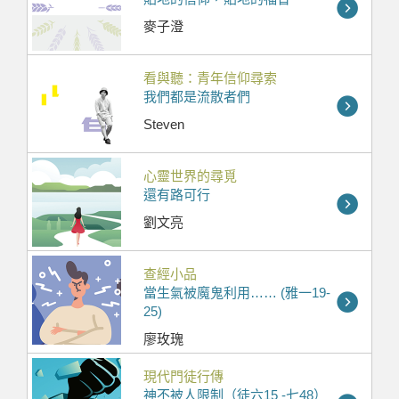
麥子澄
看與聽：青年信仰尋索
我們都是流散者們
Steven
心靈世界的尋覓
還有路可行
劉文亮
查經小品
當生氣被魔鬼利用…… (雅一19-
25)
廖玫瑰
現代門徒行傳
神不被人限制（徒六15 -七48）