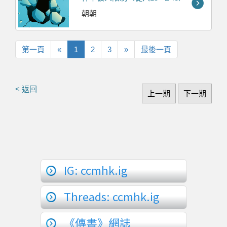
朝朝
第
上
下
最
第一頁
«
1
2
3
»
最後一頁
一
一
一
後
頁
頁
頁
一
頁
< 返回
上一期
下一期
IG: ccmhk.ig
Threads: ccmhk.ig
《傳書》網誌