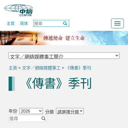
主頁
简体
Togg
navig
主頁
>
文字／網絡媒體事工
>
《傳書》季刊
《傳書》季刊
年份
分類