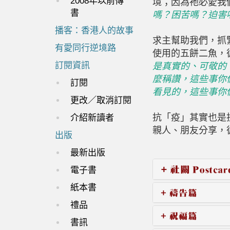
2008年以前傳
境；因為祂必愛我
書
嗎？困苦嗎？迫害
播客：香港人的故事
求主幫助我們，抓
有愛同行逆境路
使用的五餅二魚，
訂閱資訊
是真實的、可敬的
麼稱讚，這些事你
訂閱
看見的，這些事你
更改／取消訂閱
抗「疫」其實也是
介紹新讀者
親人、朋友分享，
出版
最新出版
電子書
紙本書
禮品
書訊