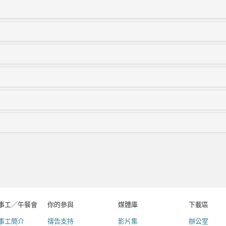
事工／午餐會
你的參與
媒體庫
下載區
事工簡介
禱告支持
影片集
辦公室