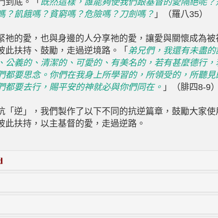
們到底。「
既然這樣，誰能夠使我們跟基督的愛隔絕呢？
嗎？飢餓嗎？貧窮嗎？危險嗎？刀劍嗎？
」（羅八35）
緊祂的愛，也與身邊的人分享祂的愛，讓愛與關懷成為被
彼此扶持、鼓勵，走過逆境路。「
弟兄們，我還有未盡的
、公義的、清潔的、可愛的、有美名的，若有甚麼德行，
們都要思念。你們在我身上所學習的，所領受的，所聽見
們都要去行，賜平安的神就必與你們同在。
」（腓四8-9
抗「逆」，我們製作了以下不同的抗逆篇章，鼓勵大家使
彼此扶持，以主基督的愛，走過逆路。