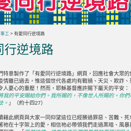
體事工
> 有愛同行逆境路
同行逆境路
們特意製作了「有愛同行逆境路」網頁，回應社會大眾的
疫情雖已過去，惟這個世代各處均有戰禍、天災、欺詐、
令人憂心的重壓！然而，耶穌基督應許賜下屬天的平安：
將我的平安賜給你們。我所賜的，不像世人所賜的。你們
怯。
」（約十四27）
續藉此網頁與大家一同仰望這位已經勝過罪惡、苦難、死
著祂在十字架上的愛，相信祂必帶領我們走過黑暗、風暴