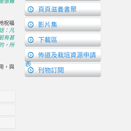
是患難
頁頁滋養書聚
影片集
祂祝福
話：凡
下載區
若有甚
的，所
）
佈道及栽培資源申請
表
用，與
刊物訂閱