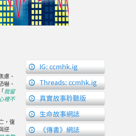
IG: ccmhk.ig
焦慮、
Threads: ccmhk.ig
恐嚇、
「
我留
真實故事聆聽版
心裡不
生命故事網誌
亡，復
《傳書》網誌
與逆