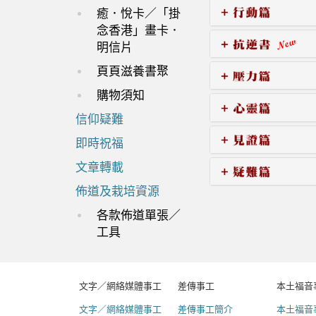
癒．悅卡／「掛
念香港」畫卡．
明信片
頁頁滋養書聚
購物須知
信仰疑難
即時祝福
文章轉載
佈道及栽培資源
各款佈道單張／
工具
文字／網絡媒體事工
差傳事工
本土福音
文字／網絡媒體事工
差傳事工簡介
本土福音