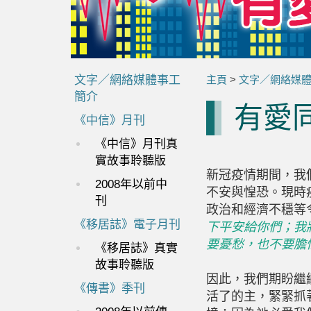
文字／網絡媒體事工
主頁
>
文字／網絡媒
簡介
有愛
《中信》月刊
《中信》月刊真
實故事聆聽版
新冠疫情期間，我
2008年以前中
不安與惶恐。現時
刊
政治和經濟不穩等
《移居誌》電子月刊
下平安給你們；我
要憂愁，也不要膽
《移居誌》真實
故事聆聽版
因此，我們期盼繼
《傳書》季刊
活了的主，緊緊抓