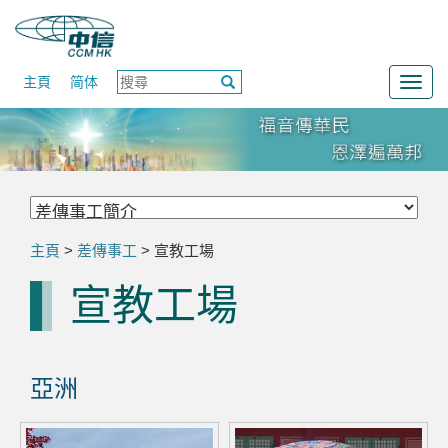
主頁
简体
Togg
navig
主頁
>
差傳事工
> 宣教工場
宣教工場
亞洲