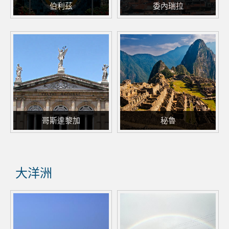
伯利茲
委內瑞拉
哥斯達黎加
秘魯
大洋洲