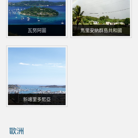
瓦努阿圖
馬里安納群島共和國
新喀里多尼亞
歐洲