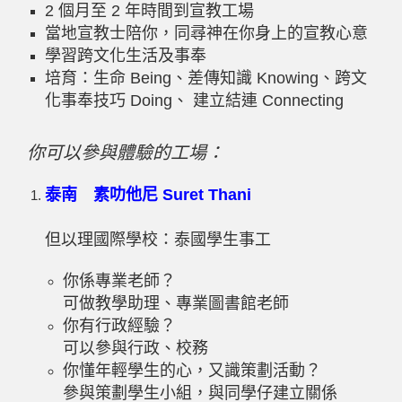
2
個月至
2
年時間到宣教工場
當地宣教士陪你，同尋神在你身上的宣教心意
學習跨文化生活及事奉
培育：生命
Being
、差傳知識
Knowing
、跨文
化事奉技巧
Doing
、 建立結連
Connecting
你可以參與體驗的工場：
泰南 素叻他尼
Suret Thani
但以理國際學校：泰國學生事工
你係專業老師？
可做教學助理、專業圖書館老師
你有行政經驗？
可以參與行政、校務
你懂年輕學生的心，又識策劃活動？
參與策劃學生小組，與同學仔建立關係