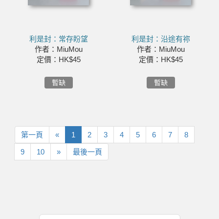
利是封：常存盼望
利是封：沿途有祢
作者：MiuMou
作者：MiuMou
定價：HK$45
定價：HK$45
暫缺
暫缺
第
上
第一頁
«
1
2
3
4
5
6
7
8
一
一
下
最
9
10
»
最後一頁
頁
頁
一
後
頁
一
頁