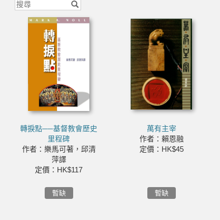
轉捩點──基督教會歷史
萬有主宰
里程碑
作者：賴恩融
作者：樂馬可著，邱清
定價：HK$45
萍譯
定價：HK$117
暫缺
暫缺