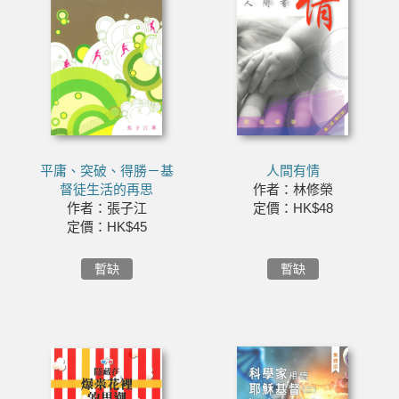
平庸、突破、得勝－基
人間有情
督徒生活的再思
作者：林修榮
作者：張子江
定價：HK$48
定價：HK$45
暫缺
暫缺