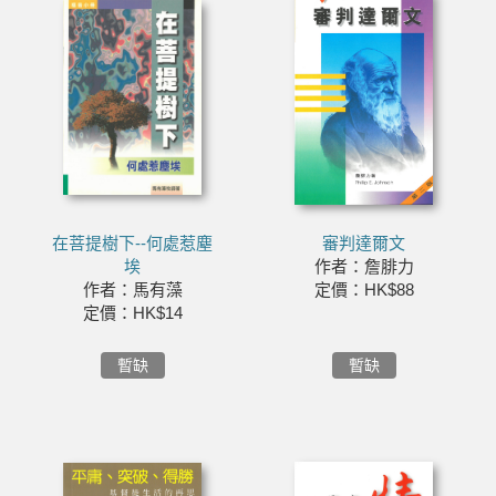
在菩提樹下--何處惹塵
審判達爾文
埃
作者：詹腓力
作者：馬有藻
定價：HK$88
定價：HK$14
暫缺
暫缺