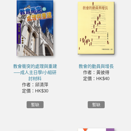
教會衝突的處理與重建
教會的動員與增長
──成人主日學/小組研
作者：黃彼得
討材料
定價：HK$40
作者：邱清萍
定價：HK$30
暫缺
暫缺