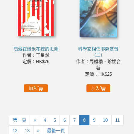
隱藏在爆米花裡的思潮
科學家相信耶穌基督
作者：王星然
（二）
定價：HK$76
作者：周鐵樓、珍妮合
著
定價：HK$25
加入
加入
第
上
第一頁
«
4
5
6
7
8
9
10
11
一
一
下
最
12
13
»
最後一頁
頁
頁