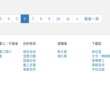
下
最
3
4
5
6
7
8
9
10
11
»
最後一頁
一
後
頁
一
頁
事工／午餐會
你的參與
媒體庫
下載區
事工簡介
禱告支持
影片集
辦公室
會
宣教行動
相片集
文字／網絡
投稿分享
差傳事工
義工支援
奉獻支持
奉獻支持
中信出版