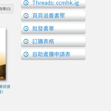
Threads: ccmhk.ig
車(0)
頁頁滋養書聚
批發書單
訂購表格
自助書攤申請表
書研讀
書）