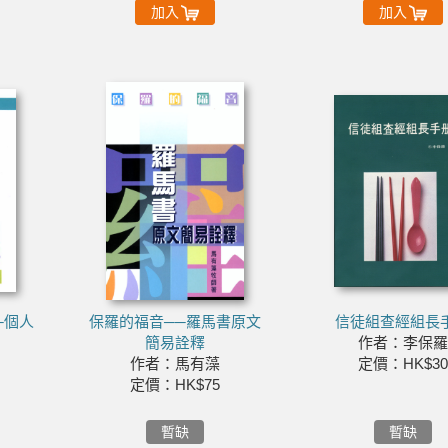
加入
加入
─個人
保羅的福音──羅馬書原文
信徒組查經組長
經
簡易詮釋
作者：李保羅
作者：馬有藻
定價：HK$30
定價：HK$75
暫缺
暫缺