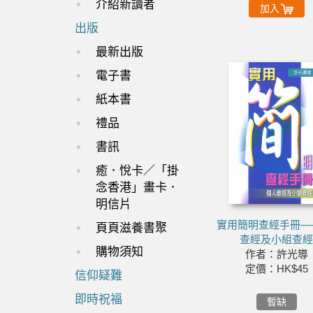
介紹新讀者
加入
出版
最新出版
電子書
紙本書
禮品
書訊
癒．悅卡／「掛
念香港」畫卡．
明信片
實用簡明查經手冊─
頁頁滋養書聚
查經及小組查
購物須知
作者：許光導
定價：HK$45
信仰疑難
即時祝福
暫缺