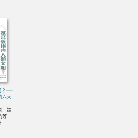
？──
的六大
森 譯
航等
5