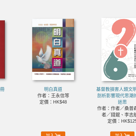
手冊
明白真道
基督教損害人類文明
作者：王永信等
剖析影響現代思潮
定價：HK$48
迷思
作者：作者／桑普
者／錢錕、李志
定價：HK$12
加入
加入