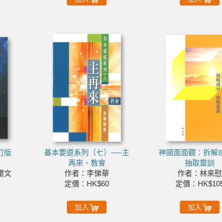
訂版
基本要道系列（七）──主
神國面面觀：拆解
再來、教會
抽取靈訓
爾文
作者：李悌華
作者：林來慰
定價：HK$60
定價：HK$10
加入
加入