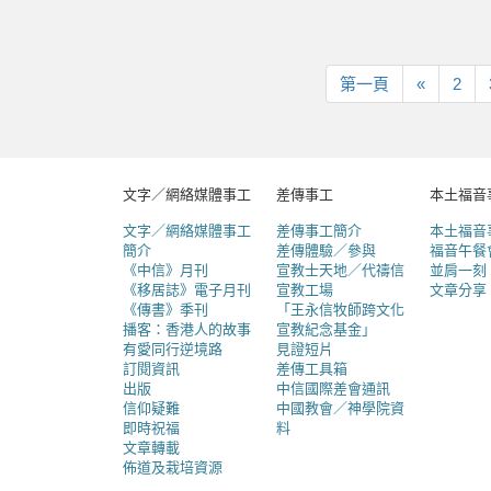
第
上
第一頁
«
2
一
一
頁
頁
文字／網絡媒體事工
差傳事工
本土福音
文字／網絡媒體事工
差傳事工簡介
本土福音
簡介
差傳體驗／參與
福音午餐
《中信》月刊
宣教士天地／代禱信
並肩一刻
《移居誌》電子月刊
宣教工場
文章分享
《傳書》季刊
「王永信牧師跨文化
播客：香港人的故事
宣教紀念基金」
有愛同行逆境路
見證短片
訂閱資訊
差傳工具箱
出版
中信國際差會通訊
信仰疑難
中國教會／神學院資
即時祝福
料
文章轉載
佈道及栽培資源