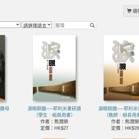
購物
－撒母
淚眼銅牆──耶利米書研讀
淚眼銅牆──耶利米
（學生．組員用書）
（教師．組長用
作者：熊潤榮
作者：熊潤榮
定價：HK$27
定價：HK$39