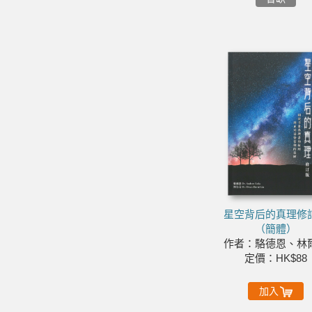
星空背后的真理修
（簡體）
作者：駱德恩、林
定價：HK$88
加入