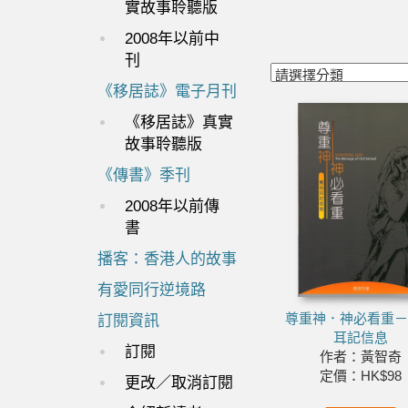
實故事聆聽版
2008年以前中
刊
《移居誌》電子月刊
《移居誌》真實
故事聆聽版
《傳書》季刊
2008年以前傳
書
播客：香港人的故事
有愛同行逆境路
尊重神．神必看重
訂閱資訊
耳記信息
訂閱
作者：黃智奇
定價：HK$98
更改／取消訂閱