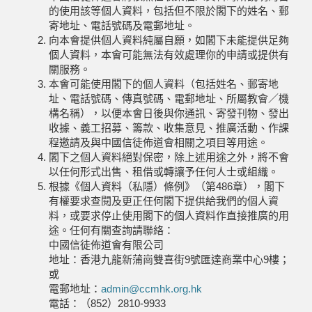
的使用該等個人資料，包括但不限於閣下的姓名、郵
寄地址、電話號碼及電郵地址。
向本會提供個人資料純屬自願，如閣下未能提供足夠
個人資料，本會可能無法有效處理你的申請或提供有
關服務。
本會可能使用閣下的個人資料（包括姓名、郵寄地
址、電話號碼、傳真號碼、電郵地址、所屬教會／機
構名稱），以便本會日後與你通訊、寄發刊物、發出
收據、義工招募、籌款、收集意見、推廣活動、作課
程邀請及與中國信徒佈道會相關之項目等用途。
閣下之個人資料絕對保密，除上述用途之外，將不會
以任何形式出售、租借或轉讓予任何人士或組織。
根據《個人資料（私隱）條例》（第486章），閣下
有權要求查閱及更正任何閣下提供給我們的個人資
料，或要求停止使用閣下的個人資料作直接推廣的用
途。任何有關查詢請聯絡：
中國信徒佈道會有限公司
地址：香港九龍新蒲崗雙喜街9號匯達商業中心9樓；
或
電郵地址：
admin@ccmhk.org.hk
電話：（852）2810-9933