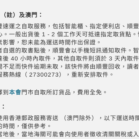
地（註）及澳門：
豐速運之自取服務，包括智能櫃、指定便利店、順
心。一般出貨後
1 - 2
個工作天可抵達指定取貨點。
素影響，恕未能為運送時間作出保證。
者自選的取書點後，順豐會以手機短訊通知取件。
達後
40
小時內取件，其他自取件則須於
3
天內取件
間不足而快件逾期未取，該快件將由順豐回收，讀
服務熱線（
27300273
），重新安排取件。
擇到
本會
門巿
自取所訂貨品，費用全免。
區：
使用香港郵政服務寄送
（澳門除外），以下運送時
的時間，僅供參考。
當地後，當地海關可能會向使用者徵收清關關稅或