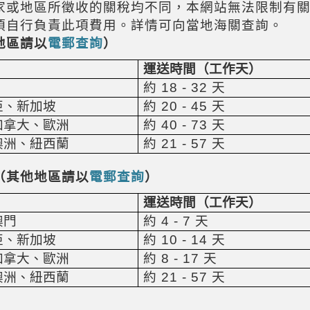
家或地區所徵收的關稅均不同，本網站無法限制有
須自行負責此項費用。詳情可向當地海關查詢。
地區請以
電郵查詢
）
運送時間（工作天）
約
18 - 32
天
亞、新加坡
約
20 - 45
天
加拿大、歐洲
約
40 - 73
天
澳洲、紐西蘭
約
21 - 57
天
（
其他地區請以
電郵查詢
）
運送時間（工作天）
澳門
約
4 - 7
天
亞、新加坡
約
10 - 14
天
加拿大、歐洲
約
8 - 17
天
澳洲、紐西蘭
約
21 - 57
天