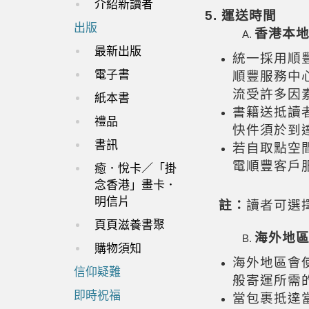
介紹新讀者
5.
運送時間
出版
香港本
最新出版
統一採用順
電子書
順豐服務中
流受許多因
紙本書
書籍送抵讀
禮品
快件須於到
書訊
若自取點空
電順豐客戶
癒．悅卡／「掛
念香港」畫卡．
明信片
註：
讀者可選
頁頁滋養書聚
海外地
購物須知
海外地區會
信仰疑難
般寄運所需
即時祝福
當包裹抵達