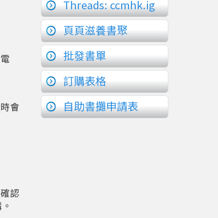
Threads: ccmhk.ig
頁頁滋養書聚
批發書單
認電
訂購表格
自助書攤申請表
款時會
在確認
購。