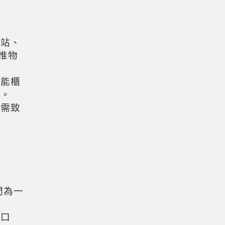
豐站、
惟物
智能櫃
。
者需致
間為一
入口