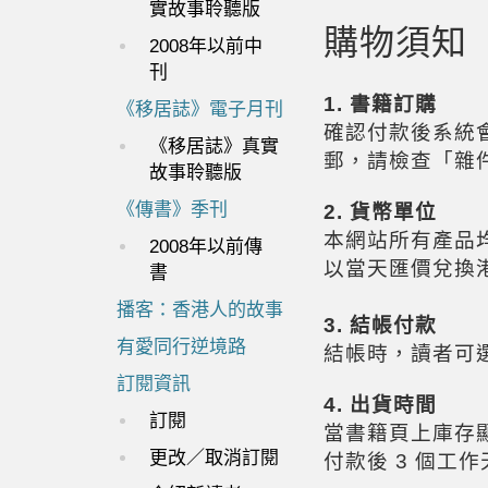
實故事聆聽版
購物須知
2008年以前中
刊
1.
書籍訂購
《移居誌》電子月刊
確認付款後系統
《移居誌》真實
郵，請檢查「雜
故事聆聽版
《傳書》季刊
2.
貨幣單位
本網站所有產品
2008年以前傳
以當天匯價兌換
書
播客：香港人的故事
3
. 結帳付款
有愛同行逆境路
結帳時，讀者可
訂閱資訊
4.
出貨時間
訂閱
當書籍頁上庫存
更改／取消訂閱
付款後
3 個工