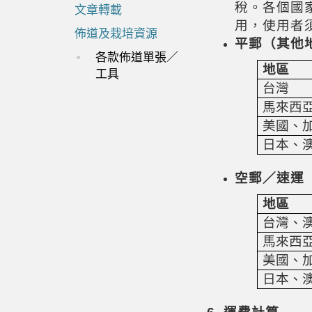
稅。各個國
文章轉載
用，使用者
佈道及栽培資源
平郵（
其他
各款佈道單張／
地區
工具
台灣
馬來西
美國、
日本、
空郵／速運
地區
台灣、
馬來西
美國、
日本、