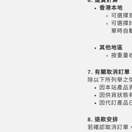
6.
運費計算
香港本地
可選擇
可選擇
單時自
其他地區
按重量
7.
有關取消訂單
除以下所列舉之
因本站產品
因供貨狀態
因代訂產品
8.
退款安排
若確認取消訂單