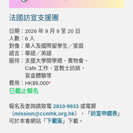
法國訪宣支援團
日期：
2026
年
9
月
9
至
20
日
人數：
6
人
對像：華人及國際留學生／家庭
語言：華語／英語
服侍：支援大學開學週、賣物會、
Cafe
工作、宣教士訪談、
盲盒體驗等
費用：
HK$9,000
*
已截止報名
報名及查詢請致電
2810-9933
或電郵
（
mission@ccmhk.org.hk
），「
訪宣申請表
」
可於本會網站「
下載區
」下載。