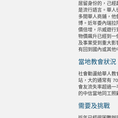
居留身份的，己經
是流行語言。華人
多間華人商鋪，他
博。近年委內瑞拉
價倍增，示威遊行到
物價飆升已經到一
及事業受到重大影
有回到國內或其他
當地教會狀況
社會動盪給華人教
站，大的通常有 7
會友流失率超過一
的中信當地同工照
需要及挑戰
近年已經很困難辦