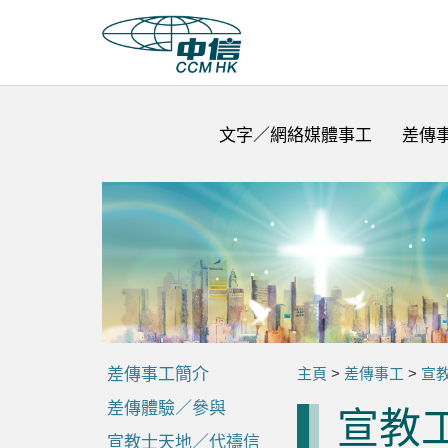
文字／網絡媒體事工
差傳
差傳事工簡介
主頁
>
差傳事工
>
宣
差傳體驗／參與
宣教
宣教士天地／代禱信