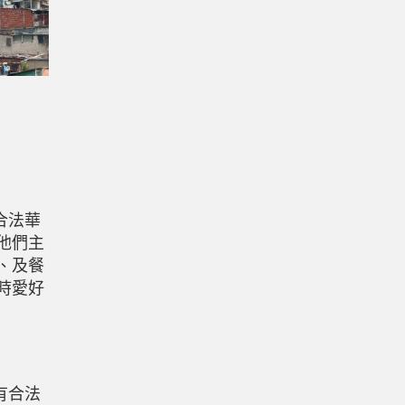
合法華
他們主
、及餐
時愛好
有合法