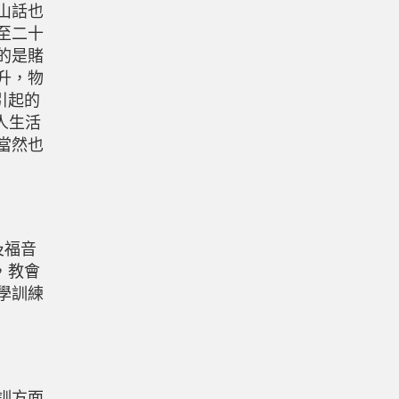
山話也
至二十
的是賭
升，物
引起的
人生活
當然也
及福音
，教會
學訓練
訓方面