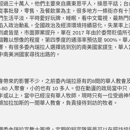
超過三十萬人，他們主要來自廣東恩平人，操恩平話；台
從事批發，零售、及餐飲業為主，很多地方一條街亦有十
們生活平淡，平時愛好玩牌，睡眠，看中文電視，最熱門
陷入政治動亂，全國政治及經濟環境持續惡化，失業率上
處皆是，市面罪案提升，單在 2017 年由於委幣貶值所
個難以想像的程度，第四季度的通漲率預估是 900%。華
響，有很多委內瑞拉人選擇逃到別的南美國家謀生，華人
中南美洲國家尋找出路的。
會帶來的影響不少，之前委內瑞拉原有的8間的華人教會
0-80 人聚會，小的也有 10 多人。但在動盪的政局當中只
半或以上，當中已經沒有華人牧師，現時只有一位受過神
顧加拉加斯的一間華人教會，負責接待到訪的牧者。
理委內瑞拉宣教士簽證，定期的短宣隊原是可以在探訪培