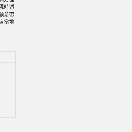
現時透
願意帶
信當地