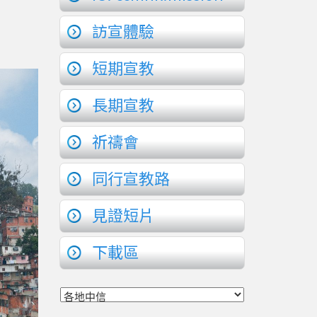
訪宣體驗
短期宣教
長期宣教
祈禱會
同行宣教路
見證短片
下載區