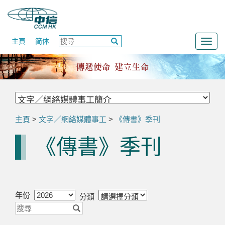
主頁
简体
Togg
navig
主頁
>
文字／網絡媒體事工
>
《傳書》季刊
《傳書》季刊
年份
分類