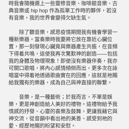
時我會隨機選上一些靈修音樂、咖啡館音樂、古
典音樂或
hip hop
作為孤單工作時的夥伴，若沒
有音樂，我的世界會變得欠缺生氣。
除了聽音樂，感恩疫情期間我有機會學習一
種新樂器。當奏樂時我要將它放在靠近心臟位
置，那一刻發現心臟竟與樂器產生共振，在音頻
下得着共鳴，這使我再次驚歎神的創造——包括
我的身體及物理現象！即使沒有樂器伴奏，我亦
可開口歌唱，將內心感情傾倒而出，更多次在詠
唱當中得着祂透過歌曲實在的回應，這就是祂賜
給我獨有的樂器，成為自己與神直接的聯繫。
音樂，是一種藝術；於我而言，不單是娛
樂，更是神創造給人美好的禮物。這禮物給予我
情感的抒發、心靈的喜樂及鼓舞，更讓我藉它與
神交流，從音韻中看出祂的美善、感受到祂的
愛、經歷祂賜的盼望和安慰。