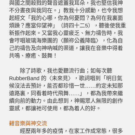
與國之間殺戮的聲音遮蓋我耳朵，我也堅信我神
不分晝夜與我同在。」教我十分感動，也令我想
起經文「我的心哪，你為何憂悶？為何在我裏面
煩躁？應當仰望神」（詩四十二5），聽後使我重
新振作起來。又當我心靈疲乏、無力禱告時，我
會哼唱玻璃海樂團的〈願祢公義降臨〉，化為自
己的禱告及向神吶喊的渠道，讓我在音樂中得着
共鳴、療癒、鼓舞！
除了詩歌，我也愛聽流行曲；如每次聽
RubberBand
的〈未來見〉，歌詞唱到「明日氣
候沒法去預計，能否都珍惜一世
……
約定未知那
遠路裏，同看着時代飛舞
……
」，都為我帶來繼
續向前的動力。由此想到，神賜眾人無限的創作
靈感，都讓祂可使用，都為着人的好。
藉音樂與神交流
經歷兩年多的疫情，在家工作成常態，很多