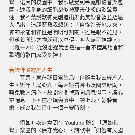
聲，偌大的校園中，我卻感受到每處都被音樂包
圍、連我全身的細胞都似被那天使般的歌聲貫
注，我不禁讚歎神竟創造出如此美妙音韻並透過
人唱出！這經歷教我想起：「自從造天地以來，
神的永能和神性是明明可知的，雖是眼不能見，
但藉着所造之物就可以曉得，叫人無可推諉。」
（羅一20）從沒想過我會透過一首不懂其語言和
歌詞的歌曲感受到神！
音樂伴隨經歷人生
音樂，就在我日常生活中伴隨着我去經歷人
生。近年世局紛亂，每天追看香港及國際新聞，
難免教人痛心，故間會關掉新聞訊息提示，讓心
靈喘息一下。在心煩傷懷中，閤上眼，靜聽音
樂，成為我生活中一個重要時刻。
例如有次無意間在
Youtube
聽到「原始和
聲」樂團的〈保守我心〉，詩歌中「如若有天國