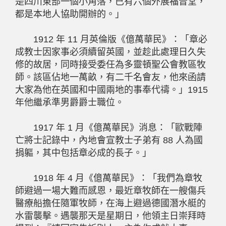
是四川東部一個小角落，已有六個外展福音堂，
都是本地人協助開辦的。」
1912 年 11 月英倫版《億萬華民》：「章必
成教士因家事必須續留英國，並趁此處理日久失
修的故居，同時接受委任為多靈頓聖公會教區牧
師。該區佔地一萬畝，有二千名會友，他來函請
大家為他在英國和中國兩地的事奉代禱。」1915
年他繼承準男爵爵士職位。
1917 年 1 月《億萬華民》消息：「歐戰陣
亡將士記錄中，內地會宣教士子弟有 88 人為國
捐軀，其中包括章必成的長子。」
1918 年 4 月《億萬華民》：「我們為章牧
師避過一場大難而感恩，最近章牧師在一艘傷兵
醫療船擔任隨軍牧師，在海上避過德國潛水艇的
水雷襲擊。遇襲那天是星期日，他領主日崇拜時