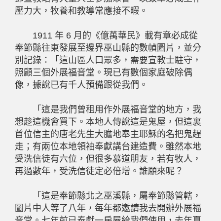
壓力大，牧養和教導常應接不暇。
1911 年 6 月的《億萬華民》載有章必成從
奉節縣往東發展至邊界巫山縣的數幀圖片，並分
別記錄：「這山區人口眾多，需要宣教士駐守，
照顧三個外展福音堂。現已有數個家庭破除偶
像，據說已有千人預備跟從我們。
「這是我們曾租用作外展福音堂的地方，我
想趁這機會買下。本地人傳說這是鬼屋，但這裏
首位信主的唐老先生大膽地奉主耶穌的名把鬼趕
走；有兩位本地領袖奉獻講台建造費。雖然本地
受洗信徒有六位，但很多慕道朋友，若有牧人，
再過數年，受洗信徒定必倍增。誰願來呢？
「這是奉節縣北之巫溪縣，屬奉節縣管轄，
圖片中人等了八年，每年都邀請我去開辦外展福
音堂。七年前已奉獻一房屋給我們使用，去年夏