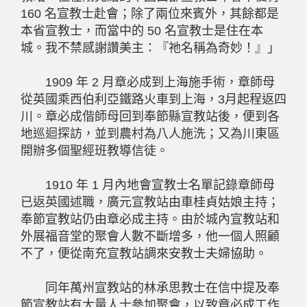
160 名宣教士赴會；除了兩位來賓外，其餘都是
本省宣教士，而當中的 50 名宣教士是住在本
城。我不禁感謝讚美主：『祂名稱為奇妙！』」
1909 年 2 月章必成到上海施手術，章師母
從英國乘西伯利亞鐵路火車到上海，3月起程返四
川。章必成偕師母回到奉節縣宣教站後，便到各
地巡迴探訪，並到農村為八人施洗；又為川東區
開辦多個聖經班教導信徒。
1910 年 1 月內地會宣教士名單記錄章師母
已返英國述職，廣元宣教站由車桂貞姑娘主持；
奉節宣教站仍由章必成主持。由於城內宣教站和
外展福音堂的聚會人數不斷增多，他一個人照顧
不了，便從南充宣教站調來安教士夫婦協助。
同年萬州宣教站的林承思教士在信中提及奉
節宣教站有大量人士參加聚會，以致章必成工作