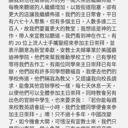
請我到他在兩條街外的另一間大茶店繼續佈道。
每晚來聽道的人繼續增加，以致街道阻塞，卻有
更大的店讓我繼續佈道。我們的主日聚會，平日
有六七十人聚集，但有多個主日，人數多達二三
百人，故我們要蓋更大的教堂；我想這是神的工
作，帶人來宣教站聽道。我們看到神在作工，有
約 20 位上流人士手攜聖經來參加主日崇拜，並
表示願意為新堂奉獻。安教士夫婦畢業於美國慕
迪神學院，他們來幫我推動學校工作，已有學校
等待我們去作工。有兩位同學來主日崇拜已有年
餘，他們說有許多同學想聽福音，我便去他們的
學校佈道，他們稱我為教父，又提議我向校長請
求，能像其他官辦學校一樣，每七天休息一天，
以便他們可以全體參加主日崇拜。同時教會另有
出色的官辦中學生，也來要求我：『若你能每週
來校教英語會話一小時，我們全體同學便會來參
加主日崇拜。』噢！只不過十多年，中國改變
了，如今機會大開，可惜沒有宣教士來，我們只