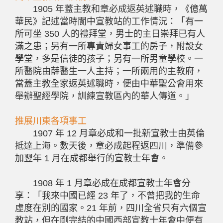
1905 年蓋主教和章必成返英述職時，《億萬
華民》記述當時閬中宣教站的工作情況：「有一
所可坐 350 人的禮拜堂，男士的主日崇拜已有人
滿之患；另有一所專責婦女事工的房子，附設女
學堂，多是信徒的孩子；另有一所男童學校。一
所醫院由薛醫生一人主持；一所兩用的主教府，
當蓋主教全家返英述職時，便由中華聖公會用來
舉辦聖經學院，訓練宣教區內的華人傳道。」
推展川東各項事工
1907 年 12 月章必成和一批新宣教士由英倫
抵達上海。數天後，章必成起程返四川，準備參
加翌年 1 月在成都舉行的宣教士年會。
1908 年 1 月章必成在成都宣教士年會分
享：「我來中國已經 23 年了，不曾把我的生命
虛度在別的國家。21 年前，四川全省只有六個宣
教站，但在剛完結的中國西部宣教士年會中便有