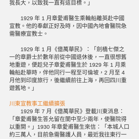
我長大，以致我一直有這目標。」
1929 年 1 月章愛甫醫生乘輪船離英赴中國
宣教。他的奉獻正好及時，因中國內地會醫院急
需醫療宣教士。
1929 年 1 月《億萬華民》：「劍橋七傑之
一的章爵士於數年前從中國退休後，一直很想舊
地重遊，便趁兒子章愛甫醫生於 1929 年 1 月乘
輪船赴華時，伴他同行一程至可倫坡，2 月至 4
月他到印度旅行，後繼續前往上海，再回四川重
遊舊地。」
川東宣教事工繼續擴張
1929 年 7 月《億萬華民》登載川東消息：
「章愛甫醫生答允留在閬中至少兩年，使醫院得
以重開。」1930 年章愛甫醫生來信：「本城人口
約三萬人，目前急需醫護人員，最近我往東行一