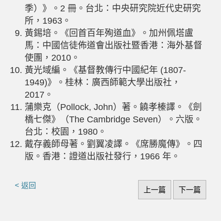
季）》。2 冊。台北：中央研究院近代史研究
所，1963。
黃錫培。《回首百年殉道血》。加州佩塔盧
馬：中國信徒佈道會出版社暨香港：海外基督
使團，2010。
黃光域編。《基督教傳行中國紀年 (1807-
1949)》。桂林：廣西師範大學出版社，
2017。
蒲樂克（Pollock, John）著。饒孝榛譯。《劍
橋七傑》（The Cambridge Seven）。六版。
台北：校園，1980。
戴存義師母著。劉翼凌譯。《席勝魔傳》。四
版。香港：證道出版社發行，1966 年。
< 返回
上一篇
下一篇