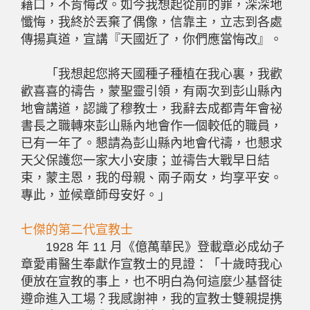
藉口，不肯悔改。如今我想起從前的罪，深深地
懺悔，我終於丟棄了偶像，信靠主，立志到各處
傳揚真道，宣講『天國近了，你們應當悔改』。
「我想起您將天國種子種植在我心裏，我歡
歡喜喜的禱告，蒙聖靈引領，有兩次到彭山縣內
地會講道，認識了穆教士，我辭去成都青年會祕
書長之職轉來彭山縣內地會作一個較低的職員，
已有一年了。懇請為彭山縣內地會代禱，也懇求
天父保護您一家大小安康；並禱告大戰早日結
束，蒙主恩，我的母親、兩子兩女，均享平安。
專此，並候章師母安好。」
七傑的第二代宣教士
1928 年 11 月《億萬華民》登載章必成幼子
章愛甫醫生奉獻作宣教士的見證：「十歲時我心
便放在宣教的事上，也不明白為何這麼少基督徒
遵命進入工場？我感謝神，我的宣教士雙親提携