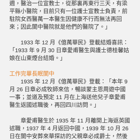
週，醫治一位宣教士，從那裏再東行三天，有梁
平縣小醫院，目前只有一位護士宣教士負責，前
駐院女西醫萬一本醫生因健康不行而無法再回
來；因此閬中醫院就是他們的醫院了。」
1933 年 12 月《億萬華民》登載結婚喜訊：
「1933 年 9 月 30 日章愛甫醫生與護士德桂馨姑
娘在山東煙台結婚。」
工作完畢長眠閬中
1935 年 12 月《億萬華民》登載：「本年 9
月 26 日章必成牧師來信，暢談蒙主恩周遊中國
一事；並道及預定 11 月在上海送他兒子章愛甫
醫生返國述職後，再回四川訪問。」
章愛甫醫生於 1935 年 11 月離開上海返英國
述職，1937 年 4 月返回中國，1939 年 10 月 26
日在閬中安葬來華探訪的父親章必成爵士，然後