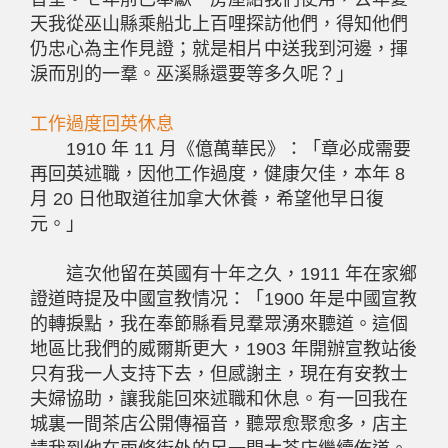
天我從巫山縣乘船北上百哩探訪他們，得知他們
仍忠心為主作見證；就是相片中送我到河邊，揮
淚而別的一羣。巫溪縣還要等多久呢？」
工作過度回英休息
1910 年 11 月《億萬華民》：「章必成需要
再回英述職，因他工作過度，健康欠佳，本年 8
月 20 日他取道往加拿大休養，希望他早日復
元。」
這次他留在英國有十年之久，1911 年在家鄉
證道時提及中國宣教情况：「1900 年是中國宣教
的轉捩點，我在奉節縣看見羣眾湧來聽道。這個
地區比我們的威爾斯更大，1903 年開辦宣教站後
只有我一人支持下去，但感謝主，現在有安教士
夫婦協助，讓我能回來述職和休息。有一回我在
城裏一間茶店公開傳福音，聽眾愈聚愈多，店主