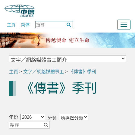
主頁
简体
Togg
navig
主頁
>
文字／網絡媒體事工
>
《傳書》季刊
《傳書》季刊
年份
分類