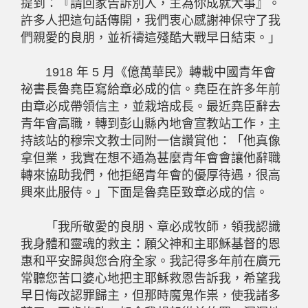
提到：『請回家告訴別人，主為你成就大事』。
許多人把這句話傳開，我們衷心感謝神保守了我
們親愛的良朋，並祈禱這殘酷大戰早日結束。」
1918 年 5 月《億萬華民》轉載中國青年會
祕書長魯堯臣寫給章必成的信。堯臣在許多年前
由章必成帶領信主，並栽培成長。最近堯臣辭去
青年會高職，轉到彭山縣內地會宣教站工作，主
持該站的穆宗文教士同附一信讚賞他：「他真像
拿但業，我實在想不通為甚麼青年會會讓他辭職
轉來協助我們，他拒絕青年會的優厚待遇，很高
興來此服侍。」下面是魯堯臣致章必成的信。
「我所敬愛的良朋、章必成牧師，領我認識
我身體和靈魂的救主：願父神和主耶穌基督的恩
惠和平安歸與您合府全家。我記得多年前在廣元
常聽您苦口婆心地把主耶穌救恩告訴我，希望我
早日悔改認罪歸主，但那時魔鬼作祟，使我諸多