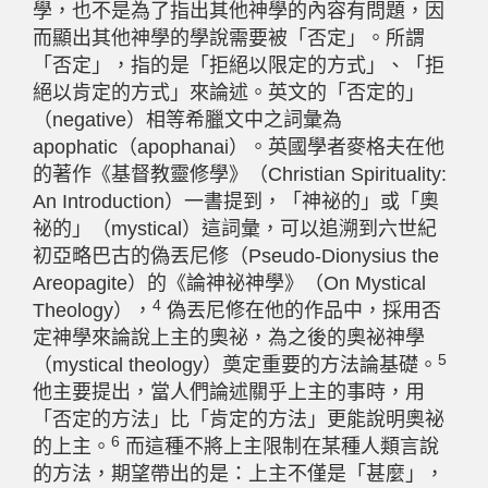
學，也不是為了指出其他神學的內容有問題，因
而顯出其他神學的學說需要被「否定」。所謂
「否定」，指的是「拒絕以限定的方式」、「拒
絕以肯定的方式」來論述。英文的「否定的」
（negative）相等希臘文中之詞彙為
apophatic（apophanai）。英國學者麥格夫在他
的著作《基督教靈修學》（Christian Spirituality:
An Introduction）一書提到，「神祕的」或「奧
祕的」（mystical）這詞彙，可以追溯到六世紀
初亞略巴古的偽丟尼修（Pseudo-Dionysius the
Areopagite）的《論神祕神學》（On Mystical
4
Theology），
偽丟尼修在他的作品中，採用否
定神學來論說上主的奧祕，為之後的奧祕神學
5
（mystical theology）奠定重要的方法論基礎。
他主要提出，當人們論述關乎上主的事時，用
「否定的方法」比「肯定的方法」更能說明奧祕
6
的上主。
而這種不將上主限制在某種人類言說
的方法，期望帶出的是：上主不僅是「甚麼」，