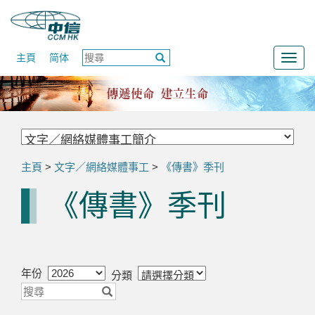
主頁
简体
Togg
navig
主頁
>
文字／網絡媒體事工
>
《傳書》季刊
《傳書》季刊
年份
分類