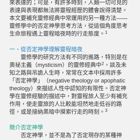
來表達的；可是，有許多時刻，人類一切可見的
表達與表現都無法將靈程經歷的體會說得清楚。
本文要補充靈修經典中常運用的另一種方法——
靈修學中的否定神學思考方法，從這個角度思考
1
生命旅程遇上靈程暗夜時的行走態度。
一、從否定神學理解靈程暗夜
靈修學的研究方法有不同的進路，特別是在
2
奧祕主義（mysticism）的靈修經典中
，談及未
知之路與吊詭人生時，常常在文本中採用許多
「否定神學」（negative theology or apophatic
theology）來描述人性中認知的有限性。否定神
學在靈修經驗的描述中，對靈程旅人至少有補充
作用，使走靈旅的人比較能坦然地走低谷的路
3
徑，或是接納黑暗中摸索行走的時刻。
簡介否定神學
否定神學，並不是為了否定現存的某種神