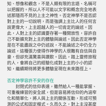
知、想像和觀念，不是人類有限的言語、名稱可
以把握的。所以人不可能以文字和概念完全地表
述那隱而不見的上主之神性。否定神學不是否認
對上主的一切說明，而是強調上主比人的任何言
說更偉大，上主超越人的一切肯定的論述。因
此，人對上主的認識要存著一種開放性，容許自
己不斷擴充對上主的體驗與論述。因此否定神學
是在不能盡說之中仍述說，不能論述之中仍全力
論述，這種張力使得作神學的人很難有自信與自
豪，但卻充滿驚喜與讚歎。因此，踏上靈修旅程
的人，會將自己的經驗化成對上主的小小的認
知，繼續期待將更多體驗呈現在未來路徑上。
否定神學容許不安的存在
封閉式的信仰表達，雖然給人一種能掌握、
可重複練習的安全感，但是容易將信仰的內涵窄
化和簡單化，將人與上主的關係互動，形成可預
測的公式和固定模式。久而久之，對上主沒甚麼