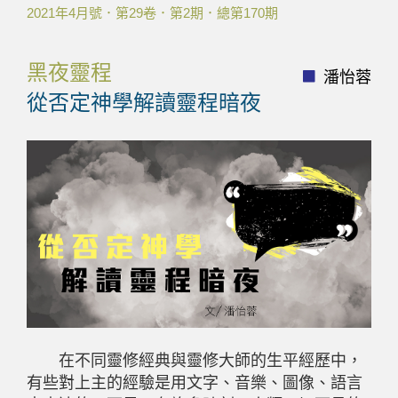
2021年4月號．第29卷．第2期．總第170期
黑夜靈程
潘怡蓉
從否定神學解讀靈程暗夜
在不同靈修經典與靈修大師的生平經歷中，
有些對上主的經驗是用文字、音樂、圖像、語言