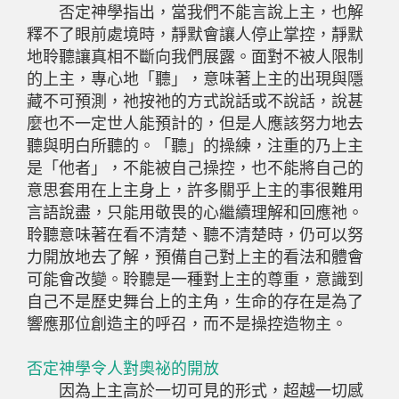
否定神學指出，當我們不能言說上主，也解
釋不了眼前處境時，靜默會讓人停止掌控，靜默
地聆聽讓真相不斷向我們展露。面對不被人限制
的上主，專心地「聽」，意味著上主的出現與隱
藏不可預測，祂按祂的方式說話或不說話，說甚
麼也不一定世人能預計的，但是人應該努力地去
聽與明白所聽的。「聽」的操練，注重的乃上主
是「他者」，不能被自己操控，也不能將自己的
意思套用在上主身上，許多關乎上主的事很難用
言語說盡，只能用敬畏的心繼續理解和回應祂。
聆聽意味著在看不清楚、聽不清楚時，仍可以努
力開放地去了解，預備自己對上主的看法和體會
可能會改變。聆聽是一種對上主的尊重，意識到
自己不是歷史舞台上的主角，生命的存在是為了
響應那位創造主的呼召，而不是操控造物主。
否定神學令人對奧祕的開放
因為上主高於一切可見的形式，超越一切感