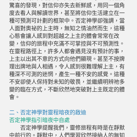
驚喜的發現，對信仰亦失去新鮮感，用同一個角
度去看人與解讀世界，甚至將信仰生活建立在一
種可預測可計劃的框架中。否定神學卻強調，當
人面對奧祕的上主時，無知之情油然而生，這種
心態會讓人感到對超越之上主的體會常常在改
變，信仰的旅程中充滿不可掌控與不可預測性。
在靈程路徑上，許多人都會遇見沒有預計的事，
上主以出其不意的方式向他們顯現。甚至不按牌
理出牌地與人相遇，令人感到很難理解上主，有
種深不可測的迷惘，產生一種不安的感覺。這種
不安卻使人保持對未知的敬畏，並繼續明辨祂多
變的臨在方式，不斷欣然地突破對上主既定的體
會。
二、否定神學對靈程暗夜的啟迪
否定神學指引暗夜中自處
否定神學提醒我們，靈修旅程有時是在靜默
中前行的。靜默中，人們學習欣然接納人的無知