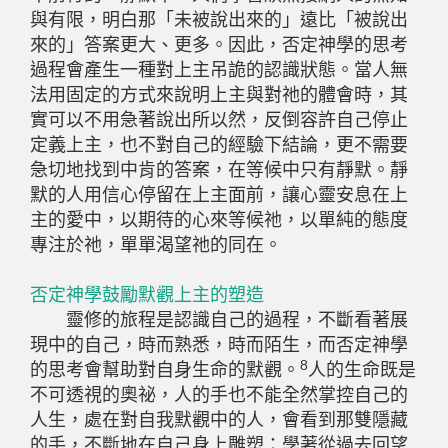
與有限，明白那「未被說出來的」遠比「被說出
來的」答案更大、更多。因此，否定神學的思考
過程會產生一種對上主吊詭的認識狀態。當人無
法用固定的方式來說明上主與對祂的體會時，其
實可以不用急著說出所以然，反倒容許自己停止
定義上主，也不對自己的經驗下結論，更不需要
急切地找到中肯的答案，在等候中只有靜默。靜
默的人用信心停留在上主面前，讓心靈安息在上
主的愛中，以期待的心來等候祂，以單純的態度
專注於祂，單單渴望祂的同在。
否定神學鼓勵默觀上主的塑造
靈修的旅程是認識自己的過程，不斷看著展
現中的自己，時而熟悉，時而陌生，而否定神學
8
的思考會幫助對自身生命的默觀。
人的生命既是
不可透視的奧祕，人的手也不能全然掌控自己的
人生，處在對自我默觀中的人，會看到那雙隱藏
的手，不斷地在自己身上雕塑：學著從過去回望