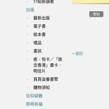
介紹新讀者
出版
暫缺
最新出版
電子書
紙本書
禮品
書訊
< 返回
癒．悅卡／「掛
念香港」畫卡．
明信片
頁頁滋養書聚
購物須知
信仰疑難
即時祝福