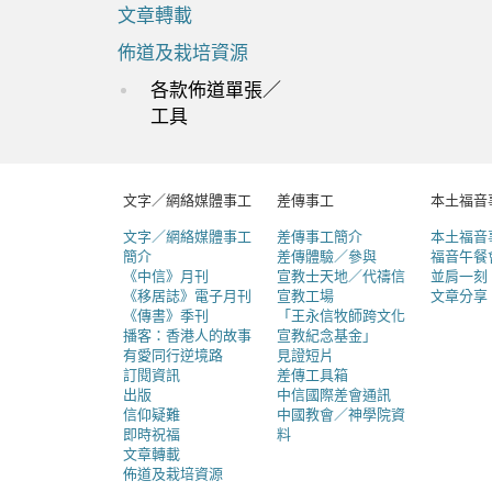
文章轉載
佈道及栽培資源
各款佈道單張／
工具
文字／網絡媒體事工
差傳事工
本土福音
文字／網絡媒體事工
差傳事工簡介
本土福音
簡介
差傳體驗／參與
福音午餐
《中信》月刊
宣教士天地／代禱信
並肩一刻
《移居誌》電子月刊
宣教工場
文章分享
《傳書》季刊
「王永信牧師跨文化
播客：香港人的故事
宣教紀念基金」
有愛同行逆境路
見證短片
訂閱資訊
差傳工具箱
出版
中信國際差會通訊
信仰疑難
中國教會／神學院資
即時祝福
料
文章轉載
佈道及栽培資源