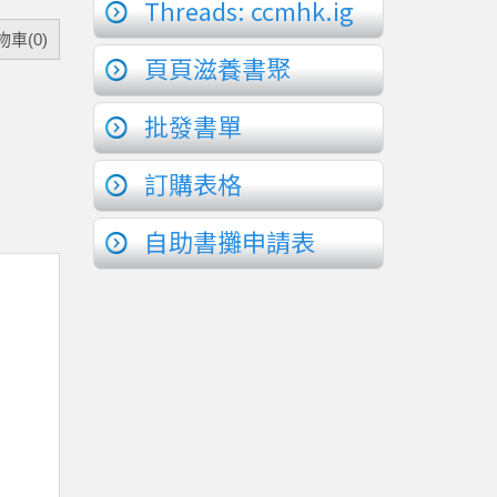
Threads: ccmhk.ig
車(0)
頁頁滋養書聚
批發書單
訂購表格
自助書攤申請表