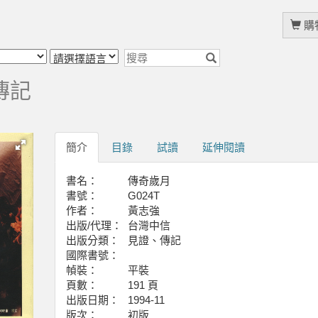
購物
傳記
簡介
目錄
試讀
延伸閱讀
書名：
傳奇歲月
書號：
G024T
作者：
黃志強
出版/代理：
台灣中信
出版分類：
見證、傳記
國際書號：
幀裝：
平裝
頁數：
191 頁
出版日期：
1994-11
版次：
初版