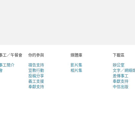
事工／午餐會
你的參與
媒體庫
下載區
事工簡介
禱告支持
影片集
辦公室
會
宣教行動
相片集
文字／網絡
投稿分享
差傳事工
義工支援
奉獻支持
奉獻支持
中信出版