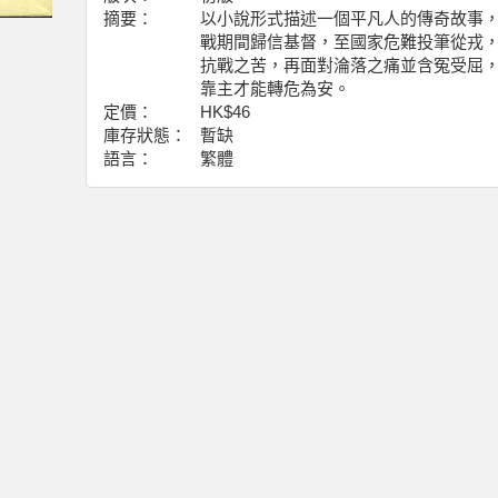
摘要：
以小說形式描述一個平凡人的傳奇故事
戰期間歸信基督，至國家危難投筆從戎
抗戰之苦，再面對淪落之痛並含冤受屈
靠主才能轉危為安。
定價：
HK$46
庫存狀態：
暫缺
語言：
繁體