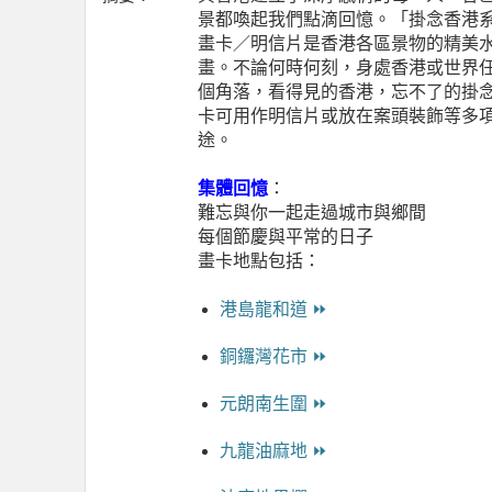
景都喚起我們點滴回憶。「掛念香港
畫卡／明信片是香港各區景物的精美
畫。不論何時何刻，身處香港或世界
個角落，看得見的香港，忘不了的掛
卡可用作明信片或放在案頭裝飾等多
途。
集體回憶
：
難忘與你一起走過城市與鄉間
每個節慶與平常的日子
畫卡地點包括：
港島龍和道 ⏩
銅鑼灣花市 ⏩
元朗南生圍 ⏩
九龍油麻地 ⏩