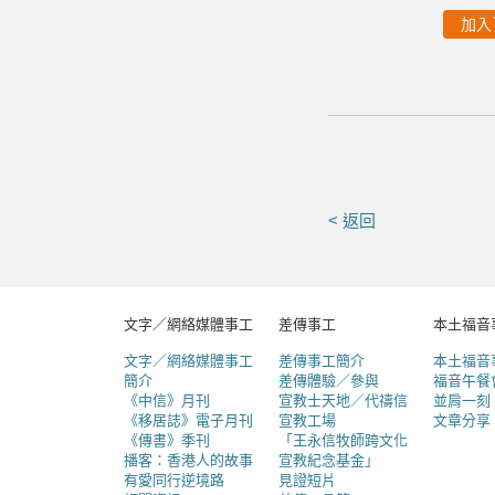
加入
< 返回
文字／網絡媒體事工
差傳事工
本土福音
文字／網絡媒體事工
差傳事工簡介
本土福音
簡介
差傳體驗／參與
福音午餐
《中信》月刊
宣教士天地／代禱信
並肩一刻
《移居誌》電子月刊
宣教工場
文章分享
《傳書》季刊
「王永信牧師跨文化
播客：香港人的故事
宣教紀念基金」
有愛同行逆境路
見證短片