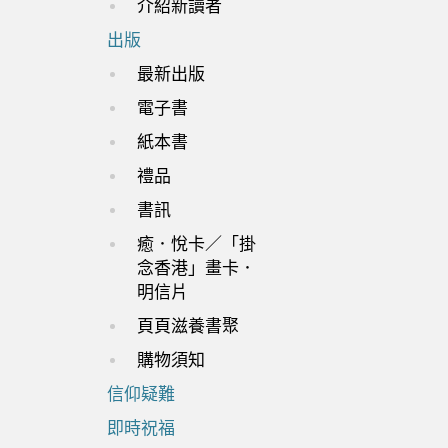
介紹新讀者
出版
最新出版
電子書
紙本書
禮品
書訊
癒．悅卡／「掛
念香港」畫卡．
明信片
頁頁滋養書聚
購物須知
信仰疑難
即時祝福