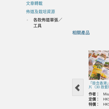
文章轉載
佈道及栽培資源
各款佈道單張／
工具
相關產品
Previous
「掛念香港
片（30 款
作者：
Mi
定價：
HK
特價：
HK