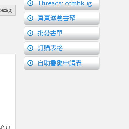
Threads: ccmhk.ig
車(0)
頁頁滋養書聚
批發書單
訂購表格
自助書攤申請表
區的風