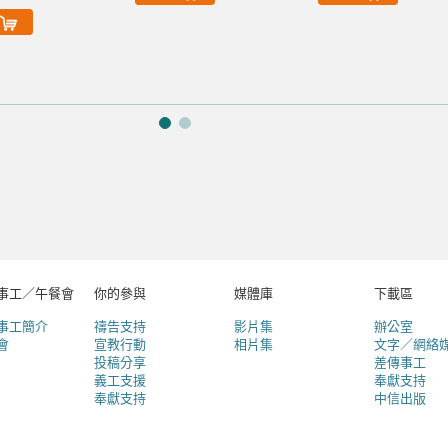
事工／午餐會
你的參與
媒體庫
下載區
事工簡介
禱告支持
影片集
辦公室
會
宣教行動
相片集
文字／網絡
投稿分享
差傳事工
義工支援
奉獻支持
奉獻支持
中信出版