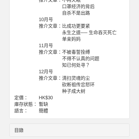
口罩经济的背后
自杀不是出路
10月号
推介文章：比成功更要紧
永生之道── 生命吞灭死亡
单亲妈妈
11月号
推介文章：不被毒誓拴缚
不得不认真的问题
知已何处寻？
12月号
推介文章：清扫灵魂的尘
砍断祖传忿怒环
种子成大树
定價：
HK$30
庫存狀態：
暫缺
語言：
簡體
目錄