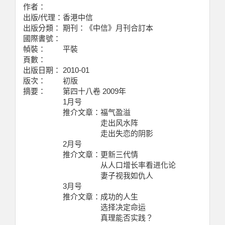
作者：
出版/代理：
香港中信
出版分類：
期刊：《中信》月刊合訂本
國際書號：
幀裝：
平裝
頁數：
出版日期：
2010-01
版次：
初版
摘要：
第四十八卷 2009年
1月号
推介文章：福气盈溢
走出风水阵
走出失恋的阴影
2月号
推介文章：更新三代情
从人口增长率看进化论
妻子视我如仇人
3月号
推介文章：成功的人生
选择决定命运
真理能否实践？