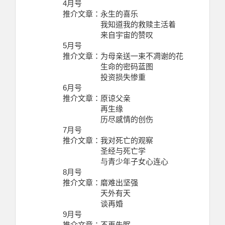
4月号
推介文章：永生的喜乐
我知道我的救赎主活着
来自宇宙的赞叹
5月号
推介文章：为母亲送一束不凋谢的花
生命的密码蓝图
投资损失惨重
6月号
推介文章：原谅父亲
再生缘
历尽感情的创伤
7月号
推介文章：我对死亡的观察
圣经与死亡学
与青少年子女心连心
8月号
推介文章：磨难出坚强
天外有天
谈再婚
9月号
推介文章：不再失眠