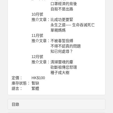
口罩經濟的背後
自殺不是出路
10月號
推介文章：比成功更要緊
永生之道── 生命吞滅死亡
單親媽媽
11月號
推介文章：不被毒誓拴縛
不得不認真的問題
知已何處尋？
12月號
推介文章：清掃靈魂的塵
砍斷祖傳忿怒環
種子成大樹
定價：
HK$100
庫存狀態：
暫缺
語言：
繁體
目錄