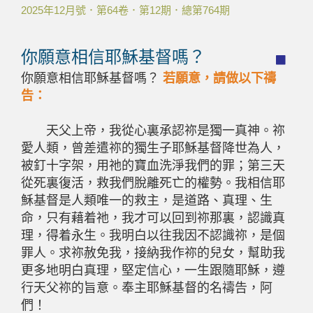
2025年12月號．第64卷．第12期．總第764期
你願意相信耶穌基督嗎？
你願意相信耶穌基督嗎？
若願意，請做以下禱
告：
天父上帝，我從心裏承認祢是獨一真神。祢
愛人類，曾差遣祢的獨生子耶穌基督降世為人，
被釘十字架，用祂的寶血洗淨我們的罪；第三天
從死裏復活，救我們脫離死亡的權勢。我相信耶
穌基督是人類唯一的救主，是道路、真理、生
命，只有藉着祂，我才可以回到祢那裏，認識真
理，得着永生。我明白以往我因不認識祢，是個
罪人。求祢赦免我，接納我作祢的兒女，幫助我
更多地明白真理，堅定信心，一生跟隨耶穌，遵
行天父祢的旨意。奉主耶穌基督的名禱告，阿
們！