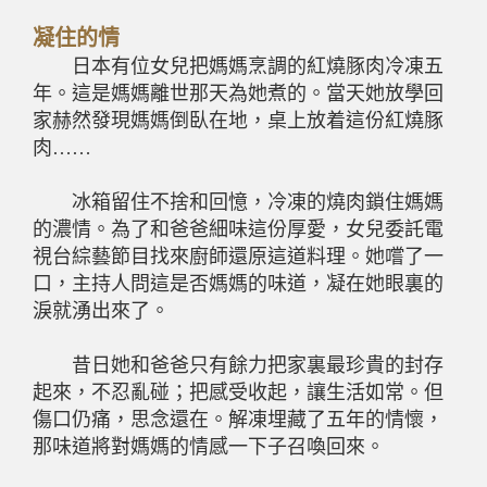
凝住的情
日本有位女兒把媽媽烹調的紅燒豚肉冷凍五
年。這是媽媽離世那天為她煮的。當天她放學回
家赫然發現媽媽倒臥在地，桌上放着這份紅燒豚
肉
……
冰箱留住不捨和回憶，冷凍的燒肉鎖住媽媽
的濃情。為了和爸爸細味這份厚愛，女兒委託電
視台綜藝節目找來廚師還原這道料理。她嚐了一
口，主持人問這是否媽媽的味道，凝在她眼裏的
淚就湧出來了。
昔日她和爸爸只有餘力把家裏最珍貴的封存
起來，不忍亂碰；把感受收起，讓生活如常。但
傷口仍痛，思念還在。解凍埋藏了五年的情懷，
那味道將對媽媽的情感一下子召喚回來。