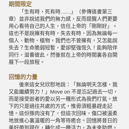
期間限定
「生有時，死有時
……
」（參傳道書第三
章）並非說述我們的無力感，反而提醒人們更要
用心看待自己的人生，信任上帝的「剛剛好」。
這也不是說擁有有時，失去有時，因為無論每一
個人、動物、植物，我們也不曾擁有，又怎能說
失去？生命脆弱短暫，愛卻堅強恆久！能夠陪伴
同行，滋養彼此，然後就在上帝的時間裏各自開
展下一段旅程。
回憶的力量
後來這女兒欣慰地說：「無論明天怎樣，我
又能繼續努力！」
Move on
不是忘記過去一切，
而是接受逝者的愛以另一種形式為我們打氣。放
下的只是過往共處的方式，惟毋須粗暴趕走記
憶。這份豚肉沒有了，但這次回味，傷口被溫柔
地放進心裏溫暖的一角等待癒合。回憶將昔日的
美好帶到現在，轉化成一種活力，為未來助燃。