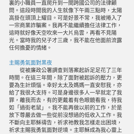
裏的小職員一直爬升到一間跨國公司的法律顧
問。這段時間我的人生就像下午兩三點時，太陽
高掛在頭頂上耀目。可是好景不常，我被捲入了
一宗商業詐騙案。我再不能繼續擔任法律工作，
這時就好像天空吹來一大片烏雲，再看不見陽
光。當時我的兒子才三歲，我不能在他面前流露
任何擔憂的情緒。
主賜勇氣面對黑夜
從被廉政公署調查到落案起訴足足花了三年
時間。在這三年間，除了面對被起訴的壓力，更
要為生計煩惱。幸好太太及媽媽一直安慰我，亦
給了我很大支持。可是身邊很多人一早就定了我
罪，離我而去，有的更戴着有色眼鏡看我，待我
如「過街老鼠」。我不能再做以前的工作，於是
放下尊嚴去做一些從前沒想過的低收入工作。我
不斷向主耶穌禱告，祈求祂教我怎樣走出困境，
祈求主賜我勇氣面對逆境。主耶穌成為我心靈上