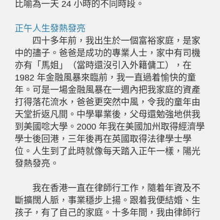
比喻為一天 24 小時的不同時段。
正午人生發熱發亮
四十多年前，我出生於一個富裕家庭，是家
中的孻子。爸爸是成功的專業人士，家中有司機
亦有「馬姐」（當時還沒引入外籍傭工），在
1982 年金融風暴來臨前，我一直過着愉快的童
年。可是一場金融風暴在一週內把我家庭的資產
打得落花流水，爸爸更突然中風，令我的童年由
天堂折返凡間。中學畢業後，父母還勉強地供我
到美國唸大學。2000 年我在美國加州取得經濟學
學士後回港，三年後再在英國取得法律學士學
位。人生到了此時就像每天踏入正午一樣，陽光
發熱發亮。
我在香港一直在律師行工作，隨着年資及不
斷擴闊人脈，事業穩步上揚。跟着我便結婚、生
孩子，有了自己的家庭。十多年間，我由律師行