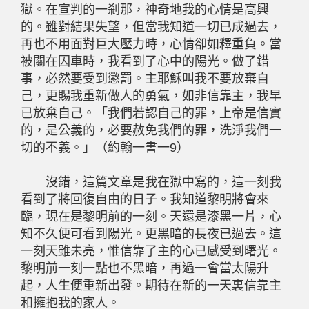
獄。在宣判的一剎那，神奇地我的心情是高興
的。雖對結果失望，但當我知道一切已成過去，
再也不用面對巨大壓力時，心情卻如釋重負。當
被關在囚車時，我看到了心中的陽光。做了錯
事，必然要受到懲罰。主耶穌叫我不要放棄自
己，更賜我重新做人的勇氣，如非信靠主，我早
已放棄自己。「我們若認自己的罪，上帝是信實
的，是公義的，必要赦免我們的罪，洗淨我們一
切的不義。」（約翰一書一9）
沒錯，這篇文章是我在獄中寫的，這一刻我
看到了將回復自由的日子。我知道黎明將會來
臨，現在是黎明前的一刻。天還是漆黑一片，心
知不久便可看到陽光。更黑暗的長夜已過去。這
一刻天雖未亮，惟信靠了主的心已感受到曙光。
黎明前一刻一點也不黑暗，再過一會當太陽升
起，人生便重新出發。期待在新的一天裏信靠主
和擁抱我的家人。