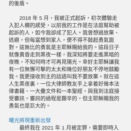
的後盾。
2018 年 5 月，我被正式起訴，初次體驗走
入犯人欄的感受，以前我的工作是在法庭幫助被
起訴的人，如今我卻成了犯人。我曾想過放棄、
逃避，但每當想到家人，便不得不鼓起勇氣面
對。這無比的勇氣是主耶穌賜給我的。這段日子
就像黃昏走到黑夜一樣，我深知將要走進黑暗的
夜晚，不知何時才可再見陽光。幸好主耶穌讓我
有一位無懈可擊的太太和幾位好朋友不停地鼓勵
我。我更接收到主的話語叫我不要放棄。就在這
人生黑夜裏，一位大律師教友手上拿着好幾本法
律書籍、一大疊文件和一本聖經，與我到法庭接
受審訊。審訊的過程是艱辛的，但主耶穌賜我的
勇氣也是巨大的。
曙光將現重新出發
最終我在 2021 年 1 月被定罪，需要即時入