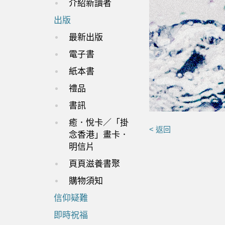
介紹新讀者
出版
最新出版
電子書
紙本書
禮品
書訊
癒．悅卡／「掛
< 返回
念香港」畫卡．
明信片
頁頁滋養書聚
購物須知
信仰疑難
即時祝福