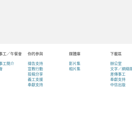
事工／午餐會
你的參與
媒體庫
下載區
事工簡介
禱告支持
影片集
辦公室
會
宣教行動
相片集
文字／網絡
投稿分享
差傳事工
義工支援
奉獻支持
奉獻支持
中信出版