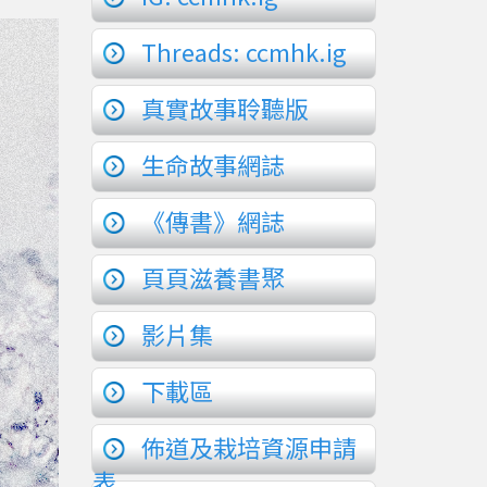
Threads: ccmhk.ig
真實故事聆聽版
生命故事網誌
《傳書》網誌
頁頁滋養書聚
影片集
下載區
佈道及栽培資源申請
表