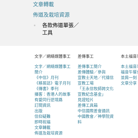
文章轉載
佈道及栽培資源
各款佈道單張／
工具
文字／網絡媒體事工
差傳事工
本土福音
文字／網絡媒體事工
差傳事工簡介
本土福音
簡介
差傳體驗／參與
福音午餐
《中信》月刊
宣教士天地／代禱信
並肩一刻
《移居誌》電子月刊
宣教工場
文章分享
《傳書》季刊
「王永信牧師跨文化
播客：香港人的故事
宣教紀念基金」
有愛同行逆境路
見證短片
訂閱資訊
差傳工具箱
出版
中信國際差會通訊
信仰疑難
中國教會／神學院資
即時祝福
料
文章轉載
佈道及栽培資源