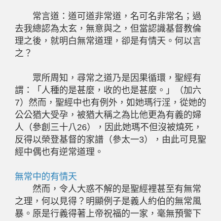
常言道：道可道非常道，名可名非常名；過
去我總認為太玄，無意與之，但當認識基督教倫
理之後，就明白無常道理，卻是有情天。何以言
之？
眾所周知，尋常之道乃是因果循環，聖經有
謂：「人種的是甚麼，收的也是甚麼。」（加六
7）然而，聖經中也有例外，如她瑪行淫，從她的
公公猶大受孕，被猶大稱之為比他更為有義的婦
人（參創三十八26），因此她瑪不但沒被燒死，
反得以榮登基督的家譜（參太一3），由此可見聖
經中偶也有逆常道理。
無常中的有情天
然而，令人大惑不解的是聖經裡甚至有無常
之理，何以見得？明顯例子是義人約伯的無常風
暴。原是行義得著上帝祝福的一家，毫無預警下