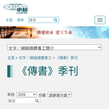
主頁
简体
Togg
navig
主頁
>
文字／網絡媒體事工
>
《傳書》季刊
《傳書》季刊
年份
分類