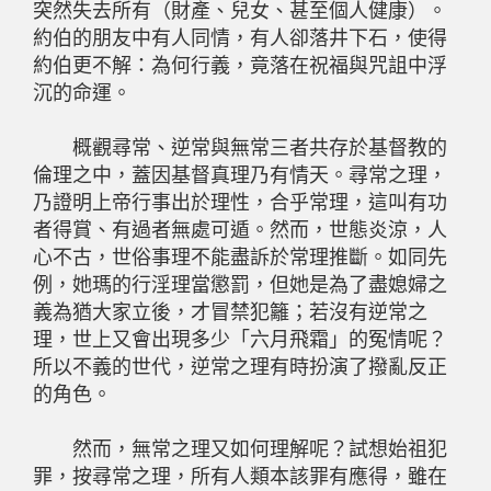
突然失去所有（財產、兒女、甚至個人健康）。
約伯的朋友中有人同情，有人卻落井下石，使得
約伯更不解：為何行義，竟落在祝福與咒詛中浮
沉的命運。
概觀尋常、逆常與無常三者共存於基督教的
倫理之中，蓋因基督真理乃有情天。尋常之理，
乃證明上帝行事出於理性，合乎常理，這叫有功
者得賞、有過者無處可遁。然而，世態炎涼，人
心不古，世俗事理不能盡訴於常理推斷。如同先
例，她瑪的行淫理當懲罰，但她是為了盡媳婦之
義為猶大家立後，才冒禁犯籬；若沒有逆常之
理，世上又會出現多少「六月飛霜」的冤情呢？
所以不義的世代，逆常之理有時扮演了撥亂反正
的角色。
然而，無常之理又如何理解呢？試想始祖犯
罪，按尋常之理，所有人類本該罪有應得，雖在