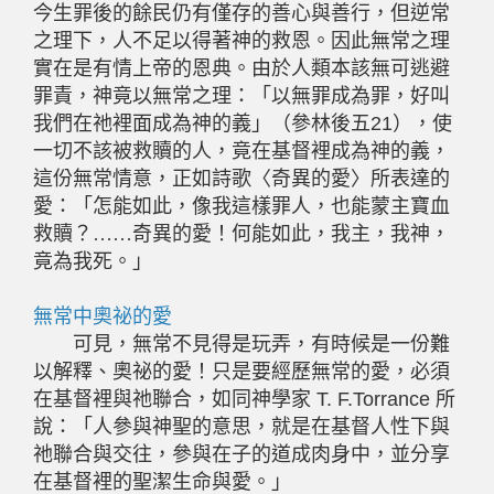
今生罪後的餘民仍有僅存的善心與善行，但逆常
之理下，人不足以得著神的救恩。因此無常之理
實在是有情上帝的恩典。由於人類本該無可逃避
罪責，神竟以無常之理：「以無罪成為罪，好叫
我們在祂裡面成為神的義」（參林後五21），使
一切不該被救贖的人，竟在基督裡成為神的義，
這份無常情意，正如詩歌〈奇異的愛〉所表達的
愛：「怎能如此，像我這樣罪人，也能蒙主寶血
救贖？
……
奇異的愛！何能如此，我主，我神，
竟為我死。」
無常中奧祕的愛
可見，無常不見得是玩弄，有時候是一份難
以解釋、奧祕的愛！只是要經歷無常的愛，必須
在基督裡與祂聯合，如同神學家 T. F.Torrance 所
說：「人參與神聖的意思，就是在基督人性下與
祂聯合與交往，參與在子的道成肉身中，並分享
在基督裡的聖潔生命與愛。」