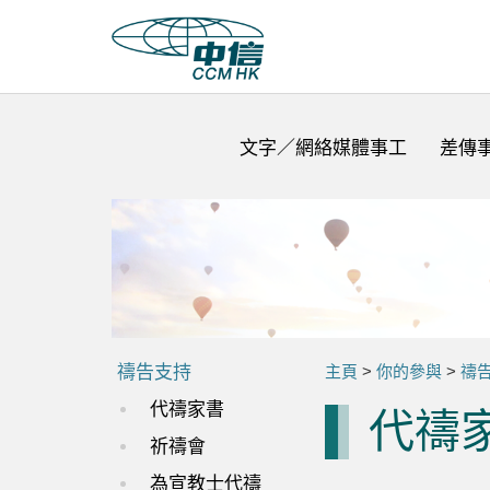
文字／網絡媒體事工
差傳
禱告支持
主頁
>
你的參與
>
禱
代禱家書
代禱
祈禱會
為宣教士代禱