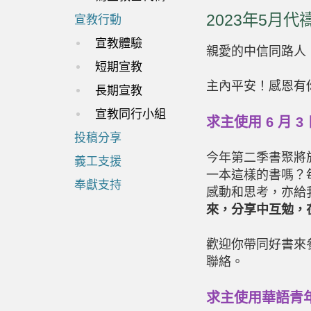
2023年5月代
宣教行動
宣教體驗
親愛的中信同路人
短期宣教
主內平安！感恩有
長期宣教
宣教同行小組
求主使用
6
月
3
投稿分享
今年第二季書聚將
義工支援
一本這樣的書嗎？
奉獻支持
感動和思考，亦給
來，分享中互勉，
歡迎你帶同好書來
聯絡。
求主使用華語青