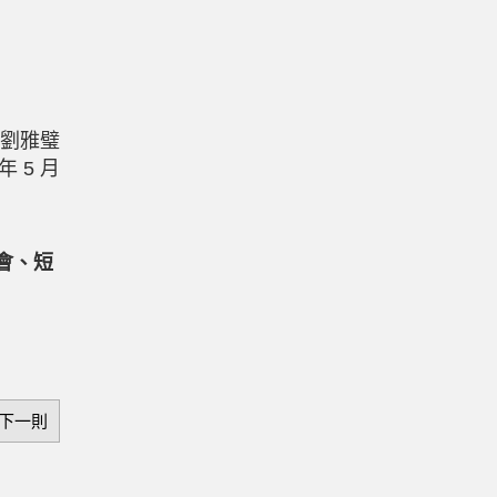
僕
劉雅璧
年
5
月
會、短
下一則