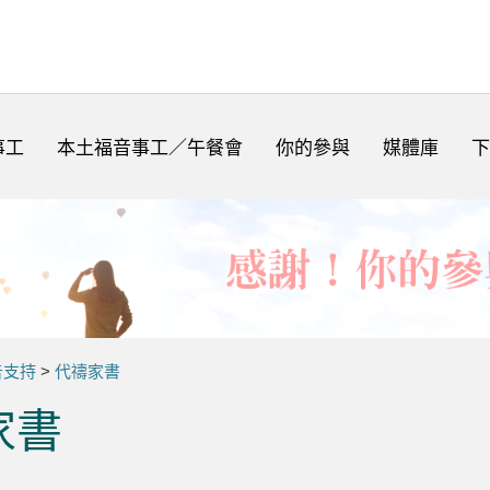
事工
本土福音事工／午餐會
你的參與
媒體庫
下
告支持
>
代禱家書
家書