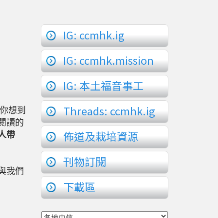
IG: ccmhk.ig
IG: ccmhk.mission
IG: 本土福音事工
Threads: ccmhk.ig
你想到
閱讀的
佈道及栽培資源
人帶
刊物訂閱
與我們
下載區