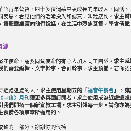
華語青年營會，四十多位渴慕靈裏成長的年輕人，同活、
同反思。看見他們的活潑投入和認真，叫我感動。
求主幫
，讓聖靈繼續向他們說話，在生活中聚焦基督，學會倚靠
資源
堅守使命，需要同負使命的有心人加入同工團隊。
求主感
我們需要編輯、文字幹事、會計幹事，求主預備。
若你認
侍近處遠處的人。
求主使用星期五的「
福音午餐會
」，讓
《中信》月刊
獲更多英國訂閱者，求主使用成為近處遠處
引我們開拓一個新宣教工場，求主引領每一步。請你亦為
主預備各項事奉所需用的。
或缺的一部分。謝謝你的代禱！