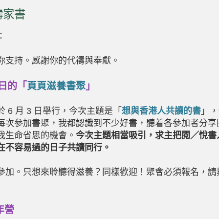
禱家書
：
你支持。感謝你的代禱與奉獻。
日的「
頁頁滋養書聚
」
於
6
月
3
日舉行，今次主題是「
想與香港人共讀的書
」，
每次參加書聚，我都認識到不少好書，聽着各參加者分享
我生命省思的機會。
今次主題相當吸引，求主把閱／悅書
在不容易過的日子共讀同行。
參加。只想來聆聽得滋養？同樣歡迎！聚會必須報名，請
年營