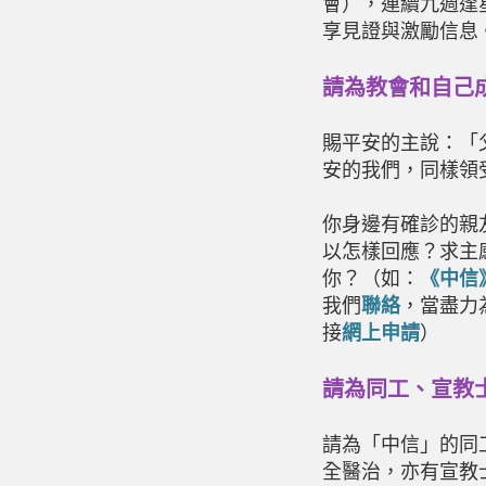
會），連續九週逢
享見證與激勵信息
請為教會和自己
賜平安的主說：「
安的我們，同樣領
你身邊有確診的親
以怎樣回應？求主
你？（如：
《中信
我們
聯絡
，當盡力
接
網上申請
）
請為同工、宣教
請為「中信」的同
全醫治，亦有宣教