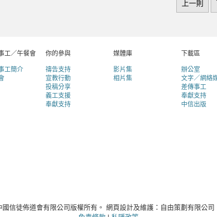
上一則
事工／午餐會
你的參與
媒體庫
下載區
事工簡介
禱告支持
影片集
辦公室
會
宣教行動
相片集
文字／網絡
投稿分享
差傳事工
義工支援
奉獻支持
奉獻支持
中信出版
中國信徒佈道會有限公司版權所有。 網頁設計及維護：自由策劃有限公司