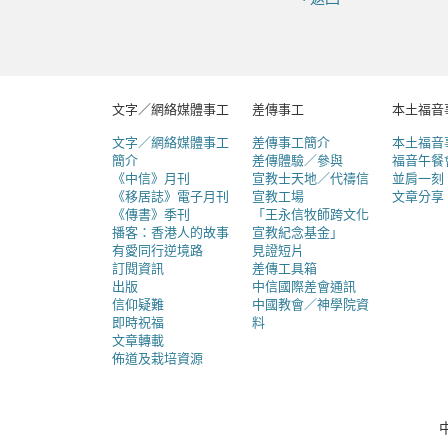
文字／網絡媒體事工
差傳事工
本土福音
文字／網絡媒體事工
差傳事工簡介
本土福音
簡介
差傳體驗／參與
福音午餐
《中信》月刊
宣教士天地／代禱信
並肩一刻
《移居誌》電子月刊
宣教工場
文章分享
《傳書》季刊
「王永信牧師跨文化
播客：香港人的故事
宣教紀念基金」
有愛同行逆境路
見證短片
訂閱資訊
差傳工具箱
出版
中信國際差會通訊
信仰疑難
中國教會／神學院資
即時祝福
料
文章轉載
佈道及栽培資源