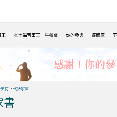
事工
本土福音事工／午餐會
你的參與
媒體庫
下
告支持
>
代禱家書
家書