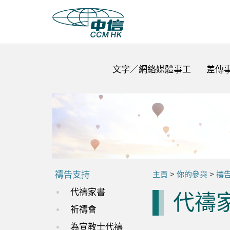
文字／網絡媒體事工
差傳
禱告支持
主頁
>
你的參與
>
禱
代禱家書
代禱
祈禱會
為宣教士代禱