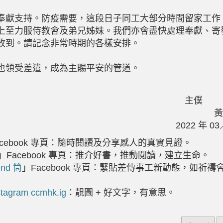
奉獻支持。防疫需要，這段日子同工大部分時間留家工作
上至力服侍教會及弟兄姊妹。我們亦會盡快處理奉獻、寄
收到。請記念非常時期的各樣安排。
也領受差遣，成為主賜平安的管道。
主
黃
2022
年
03
cebook
專頁：隨時閱讀及分享感人的真實見證。
」
Facebook
專頁：推介好書，推動閱讀，建立生命。
end
筒
」
Facebook
專頁：緊貼差傳事工新動態，如祈禱
stagram ccmhk.ig
：靚圖 + 好文字，有意思。