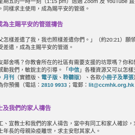
星期五的一時一刻（
1:15 pm
）透過
Zoom
及
YouTube
直
。同樣求主使用，成為賜平安的管道。
成為主賜平安的管道禱告
父怎樣差遣了我，我也照樣差遣你們。」（約20:21）願
受差遣，成為主賜平安的管道。
友鄰舍嗎？你教會所在的社區有需要支援的坊眾嗎？你和
感動我們，敏銳主的引導。「
中信
」各種資源又可以怎樣
》月刊
（實體版、
電子版
、
聆聽版
）、各款
小冊子及單張
為你預備（電話：
2810 9933
；電郵：
lit@ccmhk.org.hk
士及我們的家人禱告
工、宣教士和我們的家人禱告，當中有同工和家人確診，
士年長的母親染疫離世，求主安慰其家人。