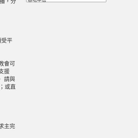
播，分
領受平
教會可
支援
）請與
；或直
求主完