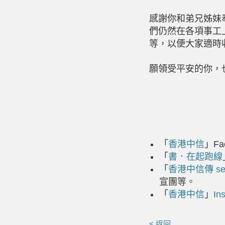
感謝你和弟兄姊妹
們仍然在各項事工
等，以便大家適時
願領受平安的你，
「
香港中信
」
Fa
「
書．在起跑線
「
香港中信傳
s
宣團等。
「
香港中信
」
In
< 返回