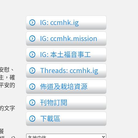
IG: ccmhk.ig
IG: ccmhk.mission
IG: 本土福音事工
Threads: ccmhk.ig
安慰、
主，確
佈道及栽培資源
平安的
刊物訂閱
的文字
下載區
餐