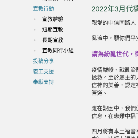
2022年3月代
宣教行動
宣教體驗
親愛的中信同路人
短期宣教
亂流中，願你們平
長期宣教
宣教同行小組
請為紛亂世代，
投稿分享
疫情嚴峻、戰亂流
義工支援
拯救。至於屬主的
奉獻支持
信神的美善，認定
管道。
雖在艱困中，我們
信息，在患難中播
四月將有本土福音