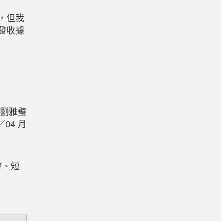
，但我
發收據
僕
劉雅璧
／04
月
會、短