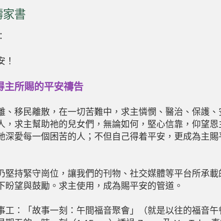
禱家書
：
安！
得主所賜的平安禱告
離、移民離散，在一切苦難中，求主憐憫、醫治、保護、
人，求主幫助祂的兒女們，無論如何，堅心信靠，仰望恩
祂深愛每一個困苦的人；不但自己得着平安，更成為主賜
仍堅持緊守崗位，讓我們的刊物、社交媒體等平台所承載
下盼望與鼓勵。求主使用，成為賜平安的管道。
事工：「故事一刻：午間福音聚會」（就是以往的福音午