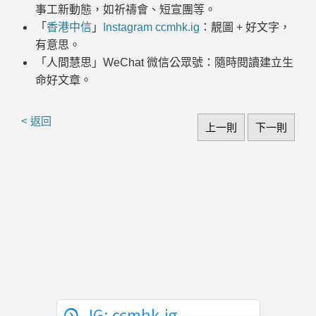
事工新動態，如祈禱會、短宣團等。
「
香港中信
」
Instagram ccmhk.ig
：靚圖 + 好文字，
有意思。
「人間慧思」
WeChat
微信公眾號：隨時閱讀建立生
命好文章。
< 返回
上一則
下一則
IG: ccmhk.ig