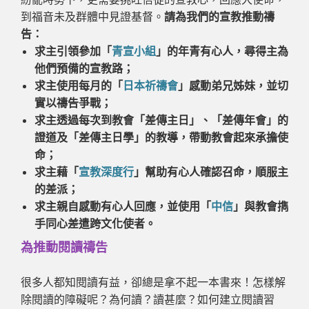
到福音未及群體中見證基督。
請為我們的宣教推動禱
告：
求主引領參加「
青宣小組
」的年青有心人，尋得主為
他們預備的宣教路；
求主使用每月的「
日本祈禱會
」感動弟兄姊妹，並切
實以禱告爭戰；
求主透過每次到教會「差傳主日」、「差傳年會」的
證道及「差傳主日學」的教導，帶動教會起來承擔使
命；
求主藉「
宣教深度行
」幫助有心人確認召命，順服主
的差派；
求主親自感動有心人回應，並使用「
中信
」與教會擕
手同心差遣跨文化使者。
為推動閱讀禱告
很多人都知閱讀有益，卻總是拿不起一本書來！怎樣解
除閱讀的障礙呢？為何讀？讀甚麼？如何建立閱讀習