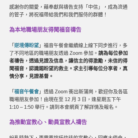
感謝你的關愛，藉奉獻與禱告支持「中信」，成為流通
的管子，將祝福帶給我們和我們服侍的群體！
為本地職場朋友得聞福音禱告
「
逆境傳盼望
」福音午餐會繼續線上線下同步進行，多
了不同地區的職場朋友透過
Zoom
參加。
請為每位參加
者禱告，透過見證及信息，讓信主的得激勵，未信的得
聞福音，認識賜盼望的救主。求主引導每位分享者，真
情分享，見證基督。
「
福音午餐會
」透過
Zoom
衝出新蒲崗，歡迎你及各區
職場朋友參加！由現在至 12 月 3 日，逢星期五下午
1:10 – 1:50 舉行。請到本會網頁了解詳情及報名。
為推動宣教心、動員宣教人禱告
紛亂時勢下，更需要挑旺信徒的宣教心，回應大使命，