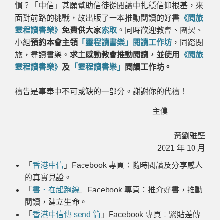
慣？「中信」甚願幫助信徒從閱讀中扎穩信仰根基，來
面對前路的挑戰，故出版了一本推動閱讀的好書
《閱旅
靈程讀書樂》
免費供大家
索取
。同時歡迎教會、團契、
小組
預約本會主領
「靈程讀書樂」閱讀工作坊
，同踏閱
旅，尋讀書樂。
求主感動教會推動閱讀，並使用
《閱旅
靈程讀書樂》
及
「靈程讀書樂」
閱讀工作坊。
禱告是事奉中不可或缺的一部分。謝謝你的代禱！
主僕
黃劉雅璧
2021
年
10
月
「
香港中信
」
Facebook
專頁：隨時閱讀及分享感人
的真實見證。
「
書．在起跑線
」Facebook 專頁：推介好書，推動
閱讀，建立生命。
「
香港中信傳
send
筒
」
Facebook
專頁：緊貼差傳