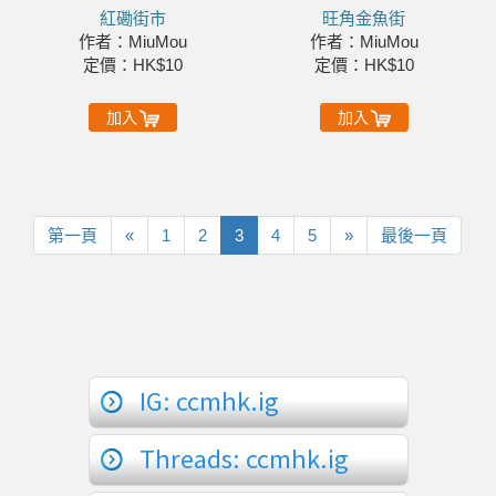
紅磡街市
旺角金魚街
作者：MiuMou
作者：MiuMou
定價：HK$10
定價：HK$10
加入
加入
第
上
下
最
第一頁
«
1
2
3
4
5
»
最後一頁
一
一
一
後
頁
頁
頁
一
頁
IG: ccmhk.ig
Threads: ccmhk.ig