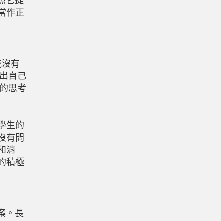
照它提
當作正
我沒有
出自己
的思考
學生的
沒有問
和消
的積極
案。長