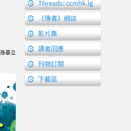
Threads: ccmhk.ig
《傳書》網誌
影片集
讀者回應
孫基立
刊物訂閱
下載區