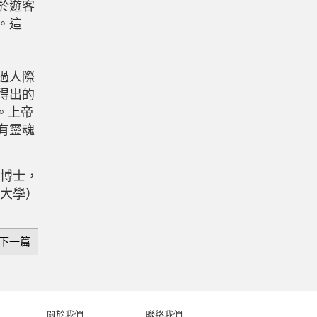
於遊客
。這
過人際
得出的
。上帝
有靈魂
博士，
大學）
下一篇
關於我們
聯絡我們