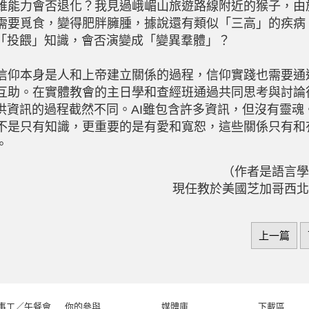
維能力會否退化？我見過峨嵋山旅遊路線附近的猴子，由
需要覓食，變得肥胖臃腫，據說還有類似「三高」的疾病
I「投餵」知識，會否演變成「變異羣體」？
仰本身是人和上帝建立關係的過程，信仰實踐也需要通
互助。在實體教會的主日學和查經班通過共同思考與討論
提供資訊的過程截然不同。AI雖包含許多資訊，但沒有靈魂
不是只有知識，更重要的是有愛和寬恕，這些關係只有和
。
（作者是語言學
現任教於美國芝加哥西北
上一篇
事工／午餐會
你的參與
媒體庫
下載區