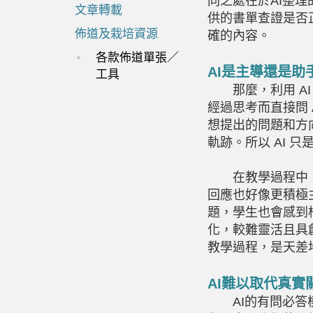
同之處在於AI整
文章轉載
供的書單查證是否
佈道及栽培資源
確的內容。
各款佈道單張／
AI是主導還是助
工具
那麼，利用
A
經過思考而直接問
想提出的問題和方
軌跡。所以
AI
只
在教學過程中，
回應也好像更積極
題，學生也會感到
化，較難靈活且具
教學過程，是天差
AI難以取代真實
AI的有問必答模