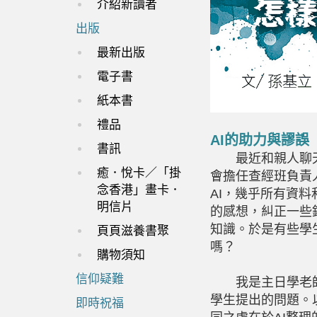
介紹新讀者
出版
最新出版
電子書
紙本書
禮品
AI的助力與謬誤
書訊
最近和親人聊天
癒．悅卡／「掛
會擔任查經班負責
念香港」畫卡．
AI
，幾乎所有資料
明信片
的感想，糾正一些
知識。於是有些學
頁頁滋養書聚
嗎？
購物須知
信仰疑難
我是主日學老師
學生提出的問題。
即時祝福