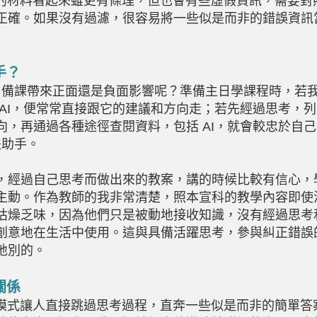
理的材料看起來雖更有條理，但也會有些虛假資訊，需要對
正確。如果沒有過濾，很容易將一些似是而非的錯誤資訊
手？
I
備課帶來正面還是負面影響呢？準備主日學課程時，若
AI
，便常常直接跟它的建議和方向走；若先經過思考，列
向，再通過各種途徑查閱資料，包括
AI
，就會較忠於自己
是助手。
經過自己思考而做出來的教案，講的時候比較有信心，
主動。作為教師的我非常清楚，照本宣科的教學內容即使
枯燥乏味，因為他們只是被動地接收知識，沒有經過思考
創意地在生活中使用。這與具備活躍思考，參與糾正錯誤
地別的。
關係
式讓人直接跳過思考過程，直奔一些似是而非的簡單答