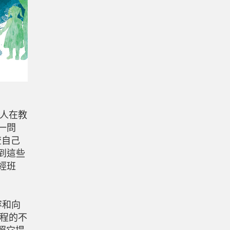
人在教
一問
流自己
到這些
經班
容和向
程的不