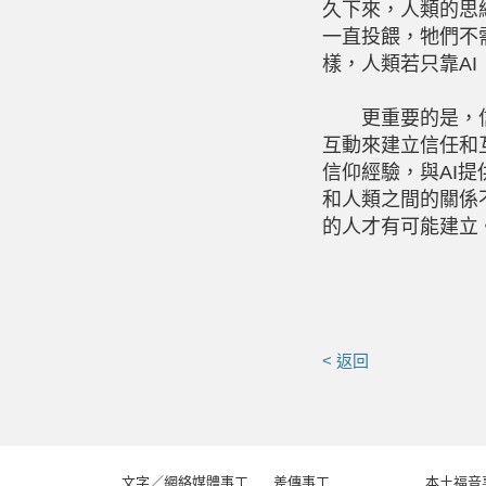
久下來，人類的思
一直投餵，牠們不
樣，人類若只靠A
更重要的是，信
互動來建立信任和
信仰經驗，與AI
和人類之間的關係
的人才有可能建立
< 返回
文字／網絡媒體事工
差傳事工
本土福音