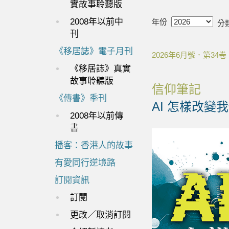
實故事聆聽版
2008年以前中
年份
分
刊
《移居誌》電子月刊
2026年6月號．第34
《移居誌》真實
故事聆聽版
信仰筆記
《傳書》季刊
AI 怎樣改變
2008年以前傳
書
播客：香港人的故事
有愛同行逆境路
訂閱資訊
訂閱
更改／取消訂閱